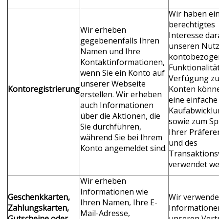
Wir haben ei
berechtigtes
Wir erheben
Interesse dar
gegebenenfalls Ihren
unseren Nut
Namen und Ihre
kontobezoge
Kontaktinformationen,
Funktionalitä
wenn Sie ein Konto auf
Verfügung zu 
unserer Webseite
Kontoregistrierung
Konten könne
erstellen. Wir erheben
eine einfache
auch Informationen
Kaufabwicklu
über die Aktionen, die
sowie zum Sp
Sie durchführen,
Ihrer Präfer
während Sie bei Ihrem
und des
Konto angemeldet sind.
Transaktions
verwendet we
Wir erheben
Informationen wie
Geschenkkarten,
Wir verwende
Ihren Namen, Ihre E-
Zahlungskarten,
Informatione
Mail-Adresse,
Gutscheine oder
unseren Vert