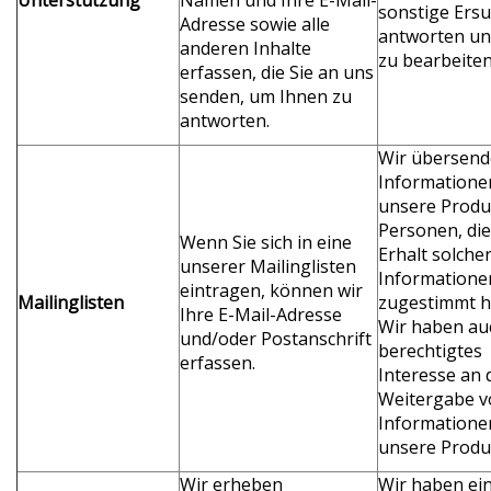
sonstige Ers
Adresse sowie alle
antworten un
anderen Inhalte
zu bearbeiten
erfassen, die Sie an uns
senden, um Ihnen zu
antworten.
Wir übersen
Informatione
unsere Produ
Personen, di
Wenn Sie sich in eine
Erhalt solche
unserer Mailinglisten
Informatione
eintragen, können wir
Mailinglisten
zugestimmt h
Ihre E-Mail-Adresse
Wir haben au
und/oder Postanschrift
berechtigtes
erfassen.
Interesse an 
Weitergabe v
Informatione
unsere Produ
Wir erheben
Wir haben ei