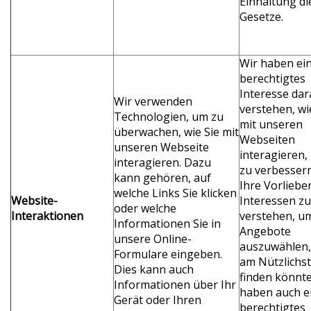
Einhaltung di
Gesetze.
Wir haben ei
berechtigtes
Interesse dar
Wir verwenden
verstehen, wi
Technologien, um zu
mit unseren
überwachen, wie Sie mit
Webseiten
unseren Webseite
interagieren,
interagieren. Dazu
zu verbesser
kann gehören, auf
Ihre Vorliebe
welche Links Sie klicken
Website-
Interessen zu
oder welche
Interaktionen
verstehen, u
Informationen Sie in
Angebote
unsere Online-
auszuwählen, 
Formulare eingeben.
am Nützlichs
Dies kann auch
finden könnte
Informationen über Ihr
haben auch e
Gerät oder Ihren
berechtigtes