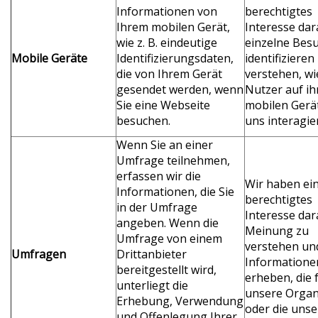
Informationen von
berechtigtes
Ihrem mobilen Gerät,
Interesse dar
wie z. B. eindeutige
einzelne Bes
Mobile Geräte
Identifizierungsdaten,
identifizieren
die von Ihrem Gerät
verstehen, wi
gesendet werden, wenn
Nutzer auf ih
Sie eine Webseite
mobilen Gerä
besuchen.
uns interagie
Wenn Sie an einer
Umfrage teilnehmen,
erfassen wir die
Wir haben ei
Informationen, die Sie
berechtigtes
in der Umfrage
Interesse dar
angeben. Wenn die
Meinung zu
Umfrage von einem
verstehen un
Umfragen
Drittanbieter
Informatione
bereitgestellt wird,
erheben, die 
unterliegt die
unsere Organ
Erhebung, Verwendung
oder die unse
und Offenlegung Ihrer