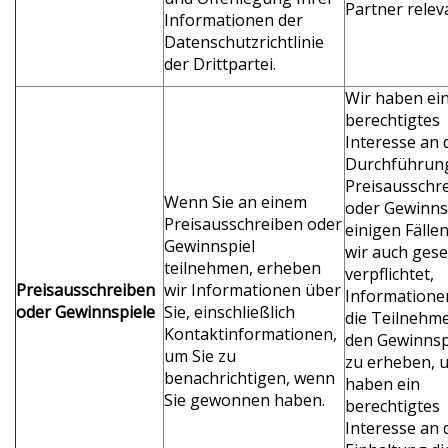
Partner relev
Informationen der
Datenschutzrichtlinie
der Drittpartei.
Wir haben ei
berechtigtes
Interesse an 
Durchführun
Preisausschr
Wenn Sie an einem
oder Gewinnsp
Preisausschreiben oder
einigen Fällen
Gewinnspiel
wir auch gese
teilnehmen, erheben
verpflichtet,
Preisausschreiben
wir Informationen über
Informatione
oder Gewinnspiele
Sie, einschließlich
die Teilnehm
Kontaktinformationen,
den Gewinnsp
um Sie zu
zu erheben, u
benachrichtigen, wenn
haben ein
Sie gewonnen haben.
berechtigtes
Interesse an 