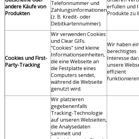
Telefonnummer und
andere Käufe von
erfüllen und 
Zahlungsinformationen
Produkten
Produkte zu l
(z. B. Kredit- oder
Debitkartennummer).
Wir verwenden Cookies
und Clear GIFs.
Wir haben ei
"Cookies" sind kleine
berechtigtes
Informationseinheiten,
Cookies und First-
Interesse dar
die eine Webseite an
Party-Tracking
unsere Webse
die Festplatte eines
effizient
Computers sendet,
funktionieren
während die Webseite
genutzt wird.
Wir platzieren
gegebenenfalls
Tracking-Technologie
auf unseren Webseiten,
die Analysedaten
sammelt und