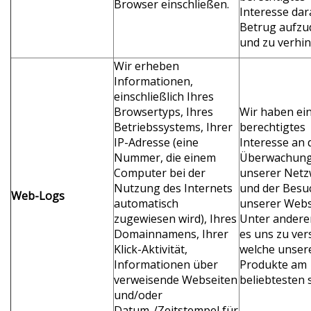
Browser einschließen.
Interesse dar
Betrug aufzu
und zu verhin
Wir erheben
Informationen,
einschließlich Ihres
Browsertyps, Ihres
Wir haben ei
Betriebssystems, Ihrer
berechtigtes
IP-Adresse (eine
Interesse an 
Nummer, die einem
Überwachun
Computer bei der
unserer Net
Nutzung des Internets
und der Besu
Web-Logs
automatisch
unserer Webs
zugewiesen wird), Ihres
Unter anderem
Domainnamens, Ihrer
es uns zu ver
Klick-Aktivität,
welche unser
Informationen über
Produkte am
verweisende Webseiten
beliebtesten s
und/oder
Datum-/Zeitstempel für